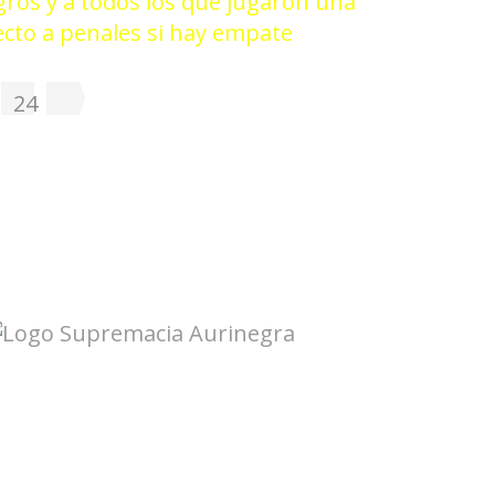
gros y a todos los que jugaron una
ecto a penales si hay empate
24
Galería