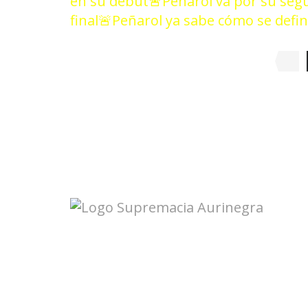
en su debut
🚨Peñarol va por su segu
final
🚨Peñarol ya sabe cómo se define
Seguinos en redes: