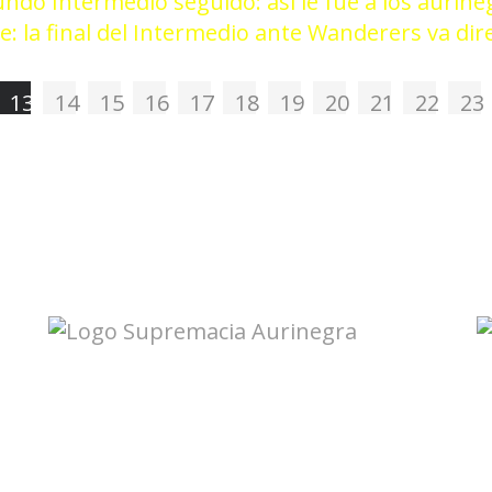
ndo Intermedio seguido: así le fue a los aurine
: la final del Intermedio ante Wanderers va dir
13
14
15
16
17
18
19
20
21
22
23
Accesos directos:
Plantel