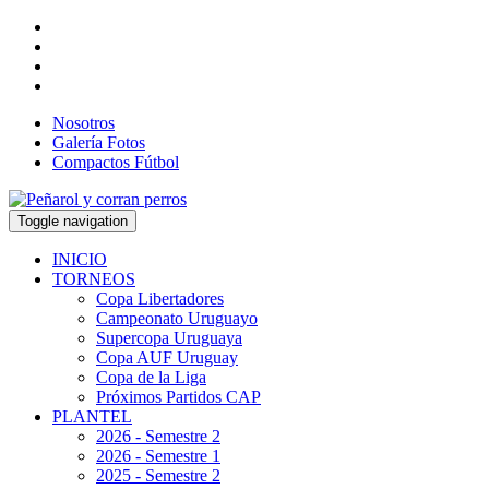
Nosotros
Galería Fotos
Compactos Fútbol
Toggle navigation
INICIO
TORNEOS
Copa Libertadores
Campeonato Uruguayo
Supercopa Uruguaya
Copa AUF Uruguay
Copa de la Liga
Próximos Partidos CAP
PLANTEL
2026 - Semestre 2
2026 - Semestre 1
2025 - Semestre 2