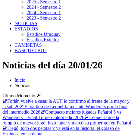
2025 - Semestre 1
2024 - Semestre 2
2024 - Semestre 1
2023 - Semestre 2
NOTICIAS
ESTADIOS
Estadios Uruguay
Estadios Exterior
CAMISETAS
BASQUETBOL
Noticias del día 20/01/26
Inicio
Noticias
Último Momento
🚨
🚨Forlán vuelve a casa: la AUF lo confirmó al frente de la mayor y
la sub 20
🚨El partido de Leonel Jaime ante Wanderers por la final
del intermedio 2026
🚨Compacto mejores jugadas Peñarol 5 vs
Wanderers 1 Final Torneo Intermedio 2026
🚨Leonel Jaime la
rompió de nuevo: jugó, hizo jugar y marcó su primer gol en Peñarol
🚨Llegó, tocó dos pelotas y ya está en la historia: el golazo de
Espinosa en su debut