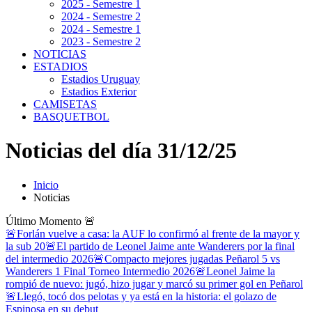
2025 - Semestre 1
2024 - Semestre 2
2024 - Semestre 1
2023 - Semestre 2
NOTICIAS
ESTADIOS
Estadios Uruguay
Estadios Exterior
CAMISETAS
BASQUETBOL
Noticias del día 31/12/25
Inicio
Noticias
Último Momento
🚨
🚨Forlán vuelve a casa: la AUF lo confirmó al frente de la mayor y
la sub 20
🚨El partido de Leonel Jaime ante Wanderers por la final
del intermedio 2026
🚨Compacto mejores jugadas Peñarol 5 vs
Wanderers 1 Final Torneo Intermedio 2026
🚨Leonel Jaime la
rompió de nuevo: jugó, hizo jugar y marcó su primer gol en Peñarol
🚨Llegó, tocó dos pelotas y ya está en la historia: el golazo de
Espinosa en su debut