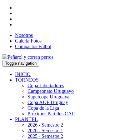
Nosotros
Galería Fotos
Compactos Fútbol
Toggle navigation
INICIO
TORNEOS
Copa Libertadores
Campeonato Uruguayo
Supercopa Uruguaya
Copa AUF Uruguay
Copa de la Liga
Próximos Partidos CAP
PLANTEL
2026 - Semestre 2
2026 - Semestre 1
2025 - Semestre 2