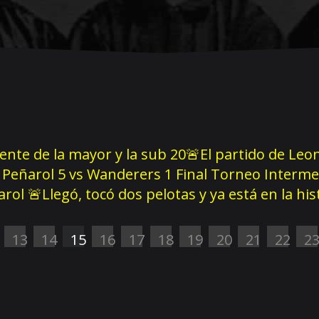
rente de la mayor y la sub 20
🚨El partido de Leon
Peñarol 5 vs Wanderers 1 Final Torneo Interme
ñarol
🚨Llegó, tocó dos pelotas y ya está en la hi
13
14
15
16
17
18
19
20
21
22
2