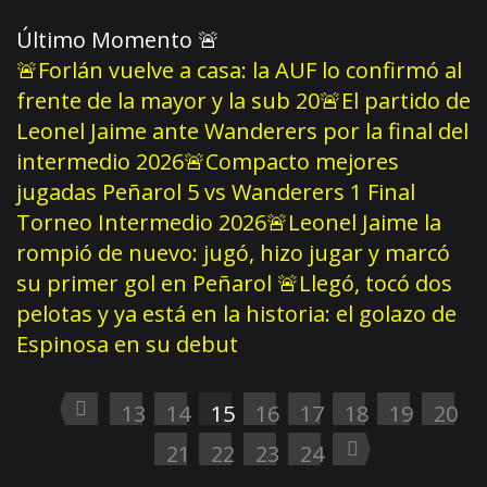
Último Momento
🚨
🚨Forlán vuelve a casa: la AUF lo confirmó al
frente de la mayor y la sub 20
🚨El partido de
Leonel Jaime ante Wanderers por la final del
intermedio 2026
🚨Compacto mejores
jugadas Peñarol 5 vs Wanderers 1 Final
Torneo Intermedio 2026
🚨Leonel Jaime la
rompió de nuevo: jugó, hizo jugar y marcó
su primer gol en Peñarol
🚨Llegó, tocó dos
pelotas y ya está en la historia: el golazo de
Espinosa en su debut
13
14
15
16
17
18
19
20
21
22
23
24