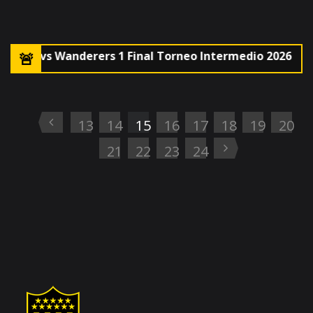
 5 vs Wanderers 1 Final Torneo Intermedio 2026
🚨Le
13
14
15
16
17
18
19
20
21
22
23
24