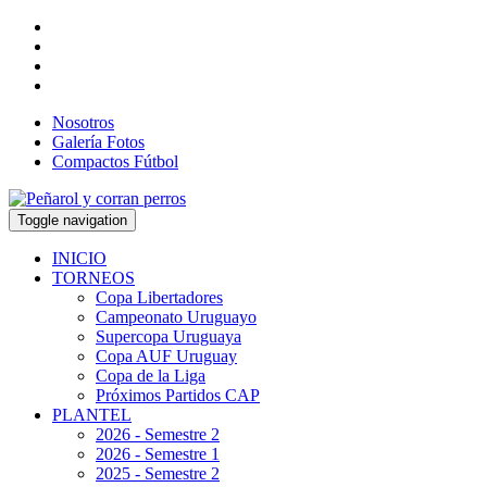
Nosotros
Galería Fotos
Compactos Fútbol
Toggle navigation
INICIO
TORNEOS
Copa Libertadores
Campeonato Uruguayo
Supercopa Uruguaya
Copa AUF Uruguay
Copa de la Liga
Próximos Partidos CAP
PLANTEL
2026 - Semestre 2
2026 - Semestre 1
2025 - Semestre 2