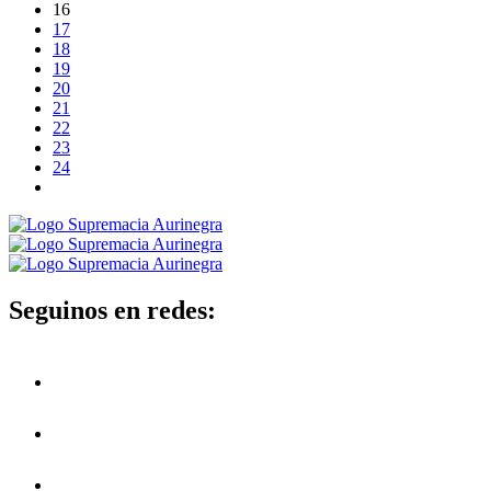
16
17
18
19
20
21
22
23
24
Seguinos en redes: