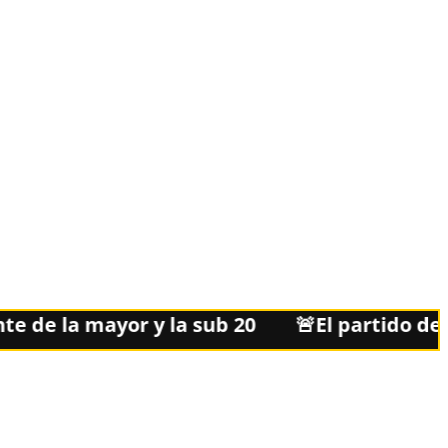
a mayor y la sub 20
🚨El partido de Leonel