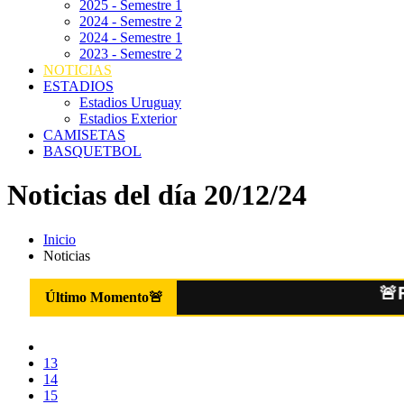
2025 - Semestre 1
2024 - Semestre 2
2024 - Semestre 1
2023 - Semestre 2
NOTICIAS
ESTADIOS
Estadios Uruguay
Estadios Exterior
CAMISETAS
BASQUETBOL
Noticias del día 20/12/24
Inicio
Noticias
🚨Forlán v
Último Momento
🚨
13
14
15