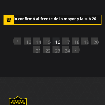
AUF lo confirmó al frente de la mayor y la sub 20
🚨El 
13
14
15
16
17
18
19
20
21
22
23
24