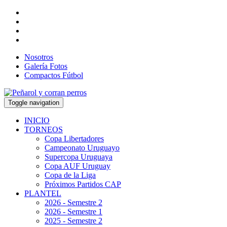
Nosotros
Galería Fotos
Compactos Fútbol
Toggle navigation
INICIO
TORNEOS
Copa Libertadores
Campeonato Uruguayo
Supercopa Uruguaya
Copa AUF Uruguay
Copa de la Liga
Próximos Partidos CAP
PLANTEL
2026 - Semestre 2
2026 - Semestre 1
2025 - Semestre 2