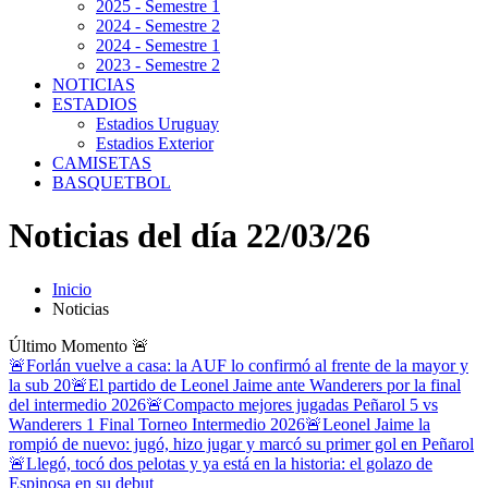
2025 - Semestre 1
2024 - Semestre 2
2024 - Semestre 1
2023 - Semestre 2
NOTICIAS
ESTADIOS
Estadios Uruguay
Estadios Exterior
CAMISETAS
BASQUETBOL
Noticias del día 22/03/26
Inicio
Noticias
Último Momento
🚨
🚨Forlán vuelve a casa: la AUF lo confirmó al frente de la mayor y
la sub 20
🚨El partido de Leonel Jaime ante Wanderers por la final
del intermedio 2026
🚨Compacto mejores jugadas Peñarol 5 vs
Wanderers 1 Final Torneo Intermedio 2026
🚨Leonel Jaime la
rompió de nuevo: jugó, hizo jugar y marcó su primer gol en Peñarol
🚨Llegó, tocó dos pelotas y ya está en la historia: el golazo de
Espinosa en su debut