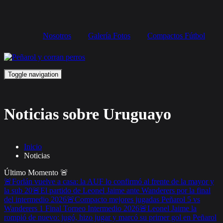
Nosotros
Galería Fotos
Compactos Fútbol
Toggle navigation
Noticias sobre Uruguayo
Inicio
Noticias
Último Momento
🚨
🚨Forlán vuelve a casa: la AUF lo confirmó al frente de la mayor y
la sub 20
🚨El partido de Leonel Jaime ante Wanderers por la final
del intermedio 2026
🚨Compacto mejores jugadas Peñarol 5 vs
Wanderers 1 Final Torneo Intermedio 2026
🚨Leonel Jaime la
rompió de nuevo: jugó, hizo jugar y marcó su primer gol en Peñarol