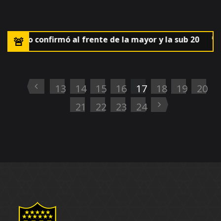
UF lo confirmó al frente de la mayor y la sub 20
🚨El p
13
14
15
16
17
18
19
20
21
22
23
24