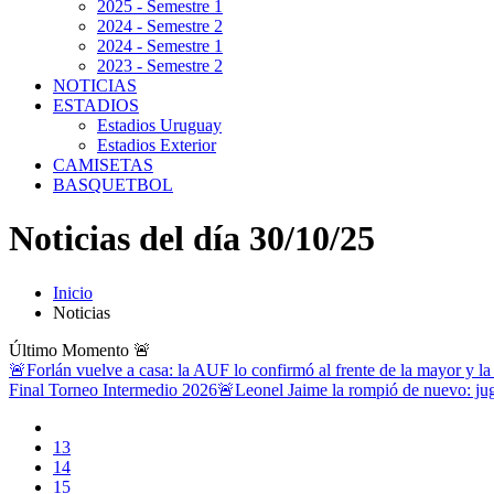
2025 - Semestre 1
2024 - Semestre 2
2024 - Semestre 1
2023 - Semestre 2
NOTICIAS
ESTADIOS
Estadios Uruguay
Estadios Exterior
CAMISETAS
BASQUETBOL
Noticias del día 30/10/25
Inicio
Noticias
Último Momento
🚨
🚨Forlán vuelve a casa: la AUF lo confirmó al frente de la mayor y la
Final Torneo Intermedio 2026
🚨Leonel Jaime la rompió de nuevo: jug
13
14
15