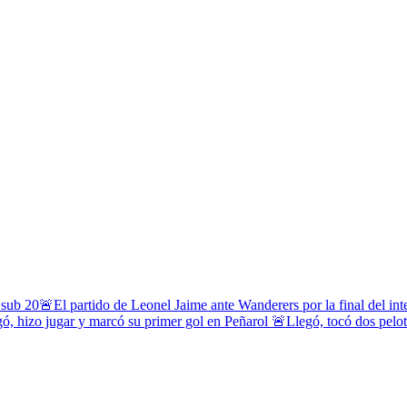
 sub 20
🚨El partido de Leonel Jaime ante Wanderers por la final del in
ó, hizo jugar y marcó su primer gol en Peñarol
🚨Llegó, tocó dos pelota