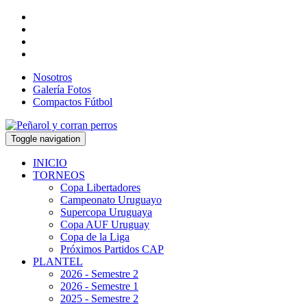
Nosotros
Galería Fotos
Compactos Fútbol
Toggle navigation
INICIO
TORNEOS
Copa Libertadores
Campeonato Uruguayo
Supercopa Uruguaya
Copa AUF Uruguay
Copa de la Liga
Próximos Partidos CAP
PLANTEL
2026 - Semestre 2
2026 - Semestre 1
2025 - Semestre 2