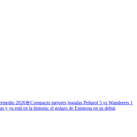
termedio 2026
🚨Compacto mejores jugadas Peñarol 5 vs Wanderers 1
s y ya está en la historia: el golazo de Espinosa en su debut