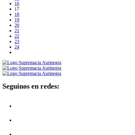
16
17
18
19
20
21
22
23
24
Seguinos en redes: