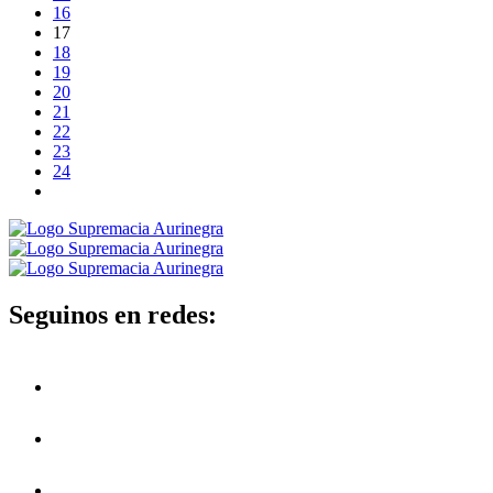
16
17
18
19
20
21
22
23
24
Seguinos en redes: