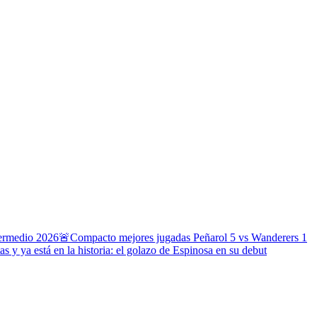
termedio 2026
🚨Compacto mejores jugadas Peñarol 5 vs Wanderers 1
s y ya está en la historia: el golazo de Espinosa en su debut