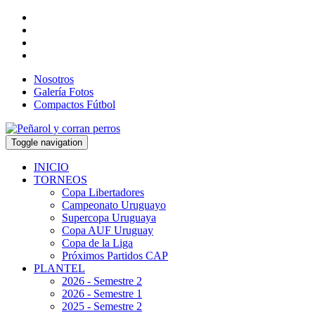
Nosotros
Galería Fotos
Compactos Fútbol
Toggle navigation
INICIO
TORNEOS
Copa Libertadores
Campeonato Uruguayo
Supercopa Uruguaya
Copa AUF Uruguay
Copa de la Liga
Próximos Partidos CAP
PLANTEL
2026 - Semestre 2
2026 - Semestre 1
2025 - Semestre 2