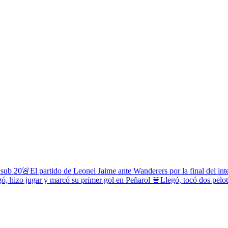
 sub 20
🚨El partido de Leonel Jaime ante Wanderers por la final del in
ó, hizo jugar y marcó su primer gol en Peñarol
🚨Llegó, tocó dos pelota