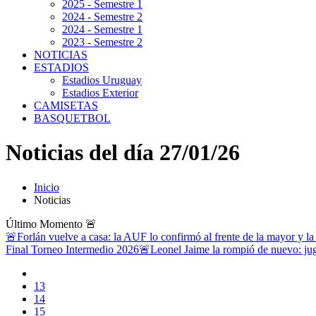
2025 - Semestre 1
2024 - Semestre 2
2024 - Semestre 1
2023 - Semestre 2
NOTICIAS
ESTADIOS
Estadios Uruguay
Estadios Exterior
CAMISETAS
BASQUETBOL
Noticias del día 27/01/26
Inicio
Noticias
Último Momento
🚨
🚨Forlán vuelve a casa: la AUF lo confirmó al frente de la mayor y la
Final Torneo Intermedio 2026
🚨Leonel Jaime la rompió de nuevo: jug
13
14
15