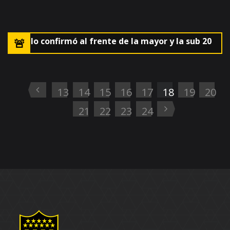
 AUF lo confirmó al frente de la mayor y la sub 20
🚨El
13
14
15
16
17
18
19
20
21
22
23
24