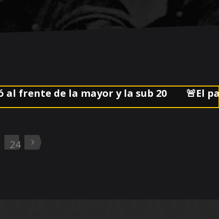
ente de la mayor y la sub 20
🚨El partido
3
24