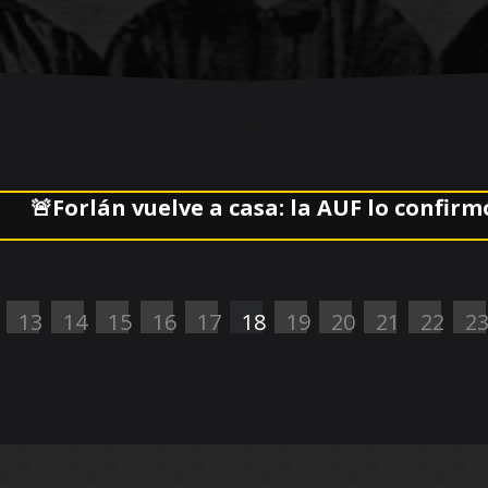
orlán vuelve a casa: la AUF lo confirmó al fr
13
14
15
16
17
18
19
20
21
22
2