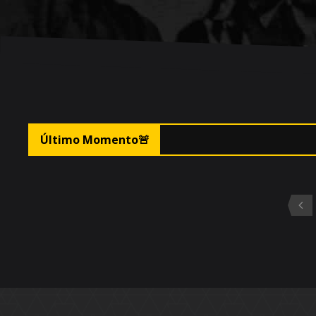
🚨F
Último Momento
🚨