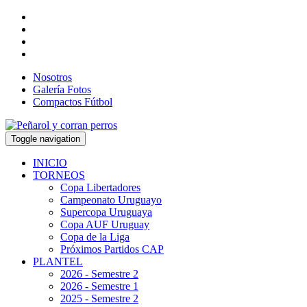
Nosotros
Galería Fotos
Compactos Fútbol
Toggle navigation
INICIO
TORNEOS
Copa Libertadores
Campeonato Uruguayo
Supercopa Uruguaya
Copa AUF Uruguay
Copa de la Liga
Próximos Partidos CAP
PLANTEL
2026 - Semestre 2
2026 - Semestre 1
2025 - Semestre 2