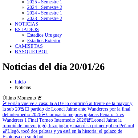
2025 - Semestre 1
2024 - Semestre 2
2024 - Semestre 1
2023 - Semestre 2
NOTICIAS
ESTADIOS
Estadios Uruguay
Estadios Exterior
CAMISETAS
BASQUETBOL
Noticias del día 20/01/26
Inicio
Noticias
Último Momento
🚨
🚨Forlán vuelve a casa: la AUF lo confirmó al frente de la mayor y
la sub 20
🚨El partido de Leonel Jaime ante Wanderers por la final
del intermedio 2026
🚨Compacto mejores jugadas Peñarol 5 vs
Wanderers 1 Final Torneo Intermedio 2026
🚨Leonel Jaime la
rompió de nuevo: jugó, hizo jugar y marcó su primer gol en Peñarol
🚨Llegó, tocó dos pelotas y ya está en la historia: el golazo de
Espinosa en su debut