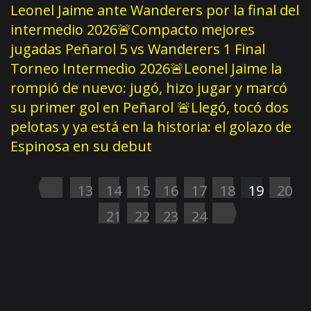
Leonel Jaime ante Wanderers por la final del
intermedio 2026
🚨Compacto mejores
jugadas Peñarol 5 vs Wanderers 1 Final
Torneo Intermedio 2026
🚨Leonel Jaime la
rompió de nuevo: jugó, hizo jugar y marcó
su primer gol en Peñarol
🚨Llegó, tocó dos
pelotas y ya está en la historia: el golazo de
Espinosa en su debut
13
14
15
16
17
18
19
20
21
22
23
24