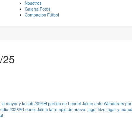
Nosotros
Galería Fotos
Compactos Fútbol
6/25
e la mayor y la sub 20
🚨El partido de Leonel Jaime ante Wanderers por l
medio 2026
🚨Leonel Jaime la rompió de nuevo: jugó, hizo jugar y marc
ut