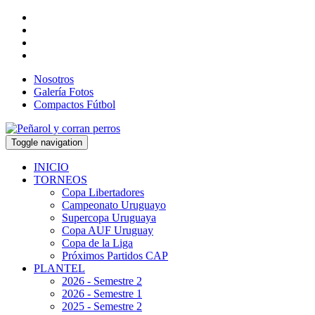
Nosotros
Galería Fotos
Compactos Fútbol
Toggle navigation
INICIO
TORNEOS
Copa Libertadores
Campeonato Uruguayo
Supercopa Uruguaya
Copa AUF Uruguay
Copa de la Liga
Próximos Partidos CAP
PLANTEL
2026 - Semestre 2
2026 - Semestre 1
2025 - Semestre 2