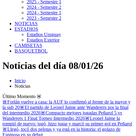
2025 - Semestre 1
2024 - Semestre 2
2024 - Semestre 1
2023 - Semestre 2
NOTICIAS
ESTADIOS
Estadios Uruguay
Estadios Exterior
CAMISETAS
BASQUETBOL
Noticias del día 08/01/26
Inicio
Noticias
Último Momento
🚨
🚨Forlán vuelve a casa: la AUF lo confirmó al frente de la mayor y
la sub 20
🚨El partido de Leonel Jaime ante Wanderers por la final
del intermedio 2026
🚨Compacto mejores jugadas Peñarol 5 vs
Wanderers 1 Final Torneo Intermedio 2026
🚨Leonel Jaime la
rompió de nuevo: jugó, hizo jugar y marcó su primer gol en Peñarol
🚨Llegó, tocó dos pelotas y ya está en la historia: el golazo de
Espinosa en su debut