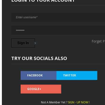
Forget 
TRY OUR SOCIALS ALSO
FACEBOOK
TWITTER
GOOGLE+
Not A Member Yet ?
SIGN - UP NOW !