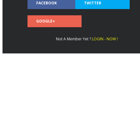
FACEBOOK
TWITTER
GOOGLE+
Not A Member Yet ?
LOGIN - NOW !