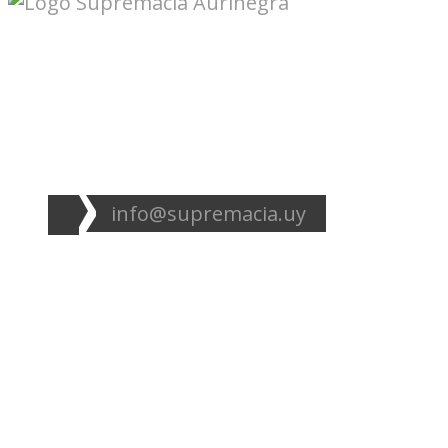
Seguinos en redes:
info@supremacia.uy
Accesos directos:
Plantel
Galería
Noticias
Tablas
Camisetas
Estadios Uruguay
Basquetbol
Estadios Exterior