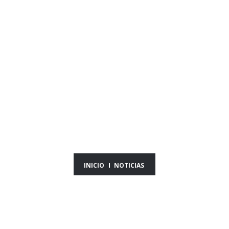
NOTICIAS DEL DÍA
20/01/26
INICIO
NOTICIAS