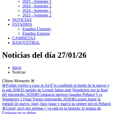
2025 - Semestre 1
2024 - Semestre 2
2024 - Semestre 1
2023 - Semestre 2
NOTICIAS
ESTADIOS
Estadios Uruguay
Estadios Exterior
CAMISETAS
BASQUETBOL
Noticias del día 27/01/26
Inicio
Noticias
Último Momento
🚨
🚨Forlán vuelve a casa: la AUF lo confirmó al frente de la mayor y
la sub 20
🚨El partido de Leonel Jaime ante Wanderers por la final
del intermedio 2026
🚨Compacto mejores jugadas Peñarol 5 vs
Wanderers 1 Final Torneo Intermedio 2026
🚨Leonel Jaime la
rompió de nuevo: jugó, hizo jugar y marcó su primer gol en Peñarol
🚨Llegó, tocó dos pelotas y ya está en la historia: el golazo de
Espinosa en su debut