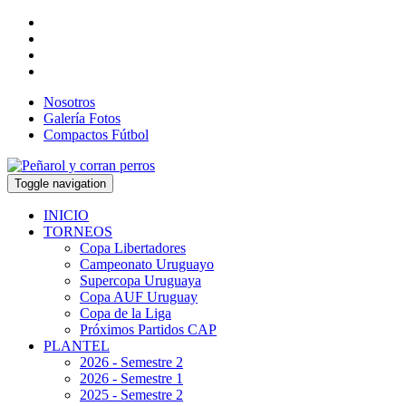
Nosotros
Galería Fotos
Compactos Fútbol
Toggle navigation
INICIO
TORNEOS
Copa Libertadores
Campeonato Uruguayo
Supercopa Uruguaya
Copa AUF Uruguay
Copa de la Liga
Próximos Partidos CAP
PLANTEL
2026 - Semestre 2
2026 - Semestre 1
2025 - Semestre 2