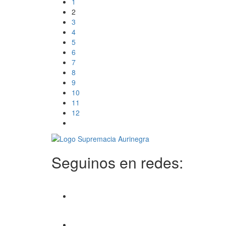
1
2
3
4
5
6
7
8
9
10
11
12
Seguinos en redes: