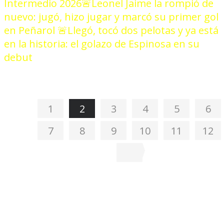
Intermedio 2026
🚨Leonel Jaime la rompió de
nuevo: jugó, hizo jugar y marcó su primer gol
en Peñarol
🚨Llegó, tocó dos pelotas y ya está
en la historia: el golazo de Espinosa en su
debut
1
2
3
4
5
6
7
8
9
10
11
12