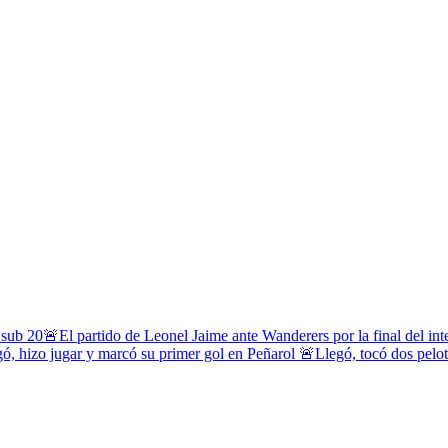
 sub 20
🚨El partido de Leonel Jaime ante Wanderers por la final del in
ó, hizo jugar y marcó su primer gol en Peñarol
🚨Llegó, tocó dos pelota