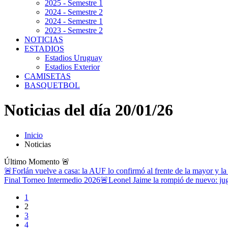
2025 - Semestre 1
2024 - Semestre 2
2024 - Semestre 1
2023 - Semestre 2
NOTICIAS
ESTADIOS
Estadios Uruguay
Estadios Exterior
CAMISETAS
BASQUETBOL
Noticias del día 20/01/26
Inicio
Noticias
Último Momento
🚨
🚨Forlán vuelve a casa: la AUF lo confirmó al frente de la mayor y la
Final Torneo Intermedio 2026
🚨Leonel Jaime la rompió de nuevo: jug
1
2
3
4