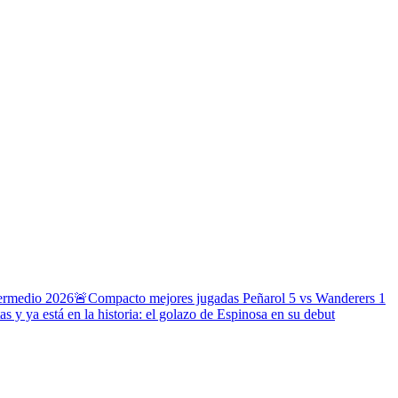
termedio 2026
🚨Compacto mejores jugadas Peñarol 5 vs Wanderers 1
s y ya está en la historia: el golazo de Espinosa en su debut