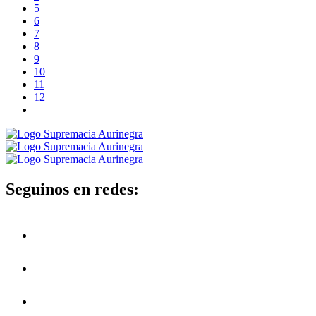
5
6
7
8
9
10
11
12
Seguinos en redes: