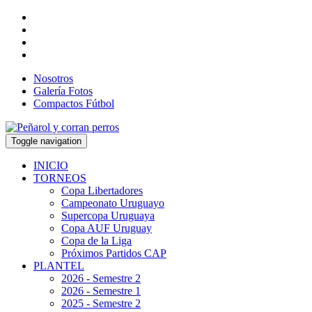
Nosotros
Galería Fotos
Compactos Fútbol
Toggle navigation
INICIO
TORNEOS
Copa Libertadores
Campeonato Uruguayo
Supercopa Uruguaya
Copa AUF Uruguay
Copa de la Liga
Próximos Partidos CAP
PLANTEL
2026 - Semestre 2
2026 - Semestre 1
2025 - Semestre 2