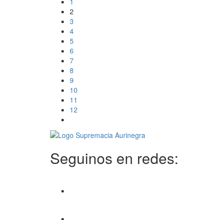
1
2
3
4
5
6
7
8
9
10
11
12
Seguinos en redes: