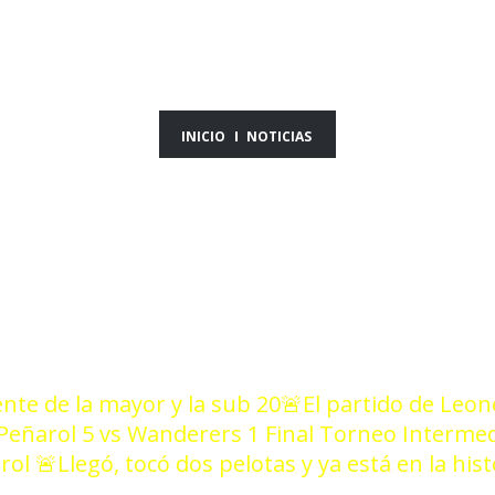
ICIAS DEL DÍA 21/0
INICIO
NOTICIAS
ente de la mayor y la sub 20
🚨El partido de Leon
eñarol 5 vs Wanderers 1 Final Torneo Interme
arol
🚨Llegó, tocó dos pelotas y ya está en la his