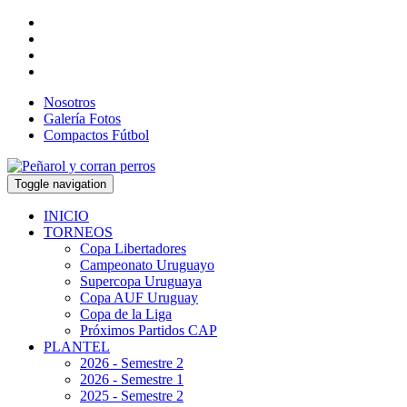
Nosotros
Galería Fotos
Compactos Fútbol
Toggle navigation
INICIO
TORNEOS
Copa Libertadores
Campeonato Uruguayo
Supercopa Uruguaya
Copa AUF Uruguay
Copa de la Liga
Próximos Partidos CAP
PLANTEL
2026 - Semestre 2
2026 - Semestre 1
2025 - Semestre 2