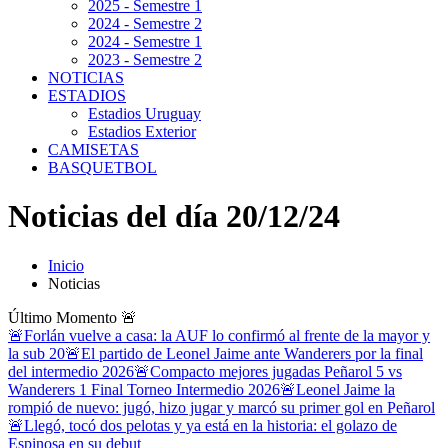
2025 - Semestre 1
2024 - Semestre 2
2024 - Semestre 1
2023 - Semestre 2
NOTICIAS
ESTADIOS
Estadios Uruguay
Estadios Exterior
CAMISETAS
BASQUETBOL
Noticias del día 20/12/24
Inicio
Noticias
Último Momento
🚨
🚨Forlán vuelve a casa: la AUF lo confirmó al frente de la mayor y
la sub 20
🚨El partido de Leonel Jaime ante Wanderers por la final
del intermedio 2026
🚨Compacto mejores jugadas Peñarol 5 vs
Wanderers 1 Final Torneo Intermedio 2026
🚨Leonel Jaime la
rompió de nuevo: jugó, hizo jugar y marcó su primer gol en Peñarol
🚨Llegó, tocó dos pelotas y ya está en la historia: el golazo de
Espinosa en su debut