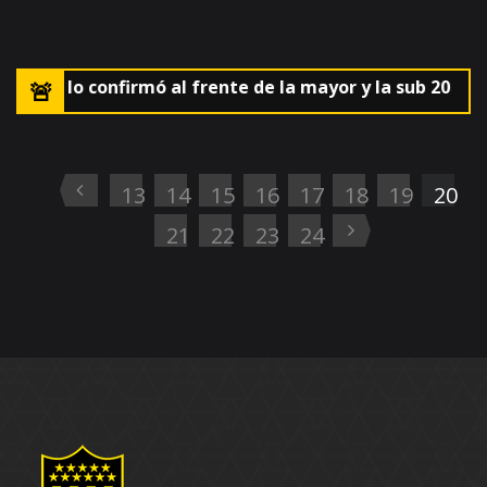
a AUF lo confirmó al frente de la mayor y la sub 20
🚨El
13
14
15
16
17
18
19
20
21
22
23
24