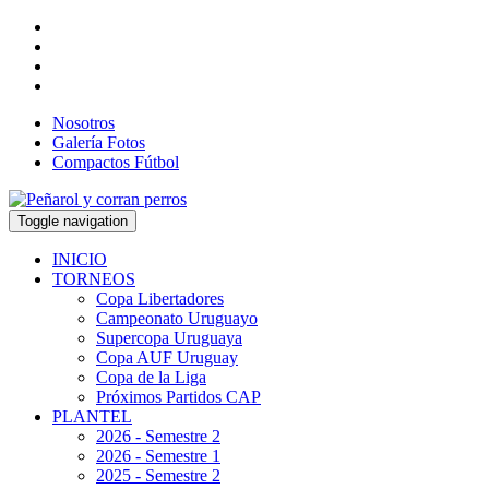
Nosotros
Galería Fotos
Compactos Fútbol
Toggle navigation
INICIO
TORNEOS
Copa Libertadores
Campeonato Uruguayo
Supercopa Uruguaya
Copa AUF Uruguay
Copa de la Liga
Próximos Partidos CAP
PLANTEL
2026 - Semestre 2
2026 - Semestre 1
2025 - Semestre 2