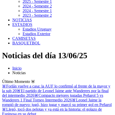
2025 - Semestre 1
2024 - Semestre 2
2024 - Semestre 1
2023 - Semestre 2
NOTICIAS
ESTADIOS
Estadios Uruguay
Estadios Exterior
CAMISETAS
BASQUETBOL
Noticias del día 13/06/25
Inicio
Noticias
Último Momento
🚨
🚨Forlán vuelve a casa: la AUF lo confirmó al frente de la mayor y
la sub 20
🚨El partido de Leonel Jaime ante Wanderers por la final
del intermedio 2026
🚨Compacto mejores jugadas Peñarol 5 vs
Wanderers 1 Final Torneo Intermedio 2026
🚨Leonel Jaime la
rompió de nuevo: jugó, hizo jugar y marcó su primer gol en Peñarol
🚨Llegó, tocó dos pelotas y ya está en la historia: el golazo de
Espinosa en su debut