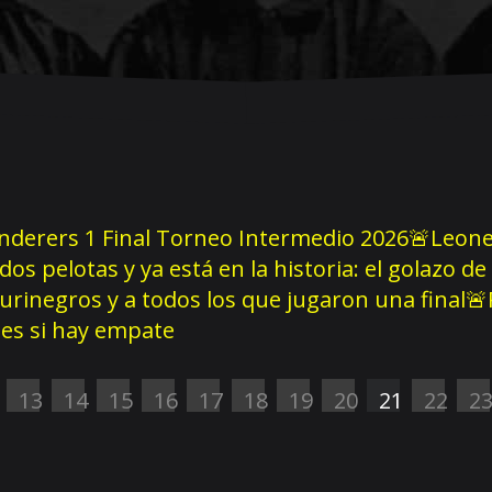
derers 1 Final Torneo Intermedio 2026
🚨Leonel
 dos pelotas y ya está en la historia: el golazo 
aurinegros y a todos los que jugaron una final
🚨
les si hay empate
13
14
15
16
17
18
19
20
21
22
2