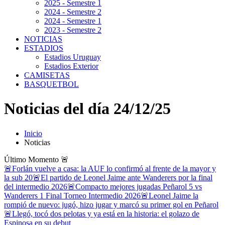
2025 - Semestre 1
2024 - Semestre 2
2024 - Semestre 1
2023 - Semestre 2
NOTICIAS
ESTADIOS
Estadios Uruguay
Estadios Exterior
CAMISETAS
BASQUETBOL
Noticias del día 24/12/25
Inicio
Noticias
Último Momento
🚨
🚨Forlán vuelve a casa: la AUF lo confirmó al frente de la mayor y
la sub 20
🚨El partido de Leonel Jaime ante Wanderers por la final
del intermedio 2026
🚨Compacto mejores jugadas Peñarol 5 vs
Wanderers 1 Final Torneo Intermedio 2026
🚨Leonel Jaime la
rompió de nuevo: jugó, hizo jugar y marcó su primer gol en Peñarol
🚨Llegó, tocó dos pelotas y ya está en la historia: el golazo de
Espinosa en su debut