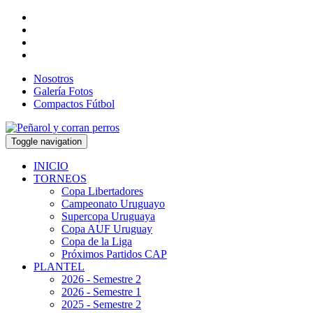
Nosotros
Galería Fotos
Compactos Fútbol
Toggle navigation
INICIO
TORNEOS
Copa Libertadores
Campeonato Uruguayo
Supercopa Uruguaya
Copa AUF Uruguay
Copa de la Liga
Próximos Partidos CAP
PLANTEL
2026 - Semestre 2
2026 - Semestre 1
2025 - Semestre 2