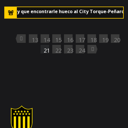
ora hay que encontrarle hueco al City Torque-Peñarol
13
14
15
16
17
18
19
20
21
22
23
24