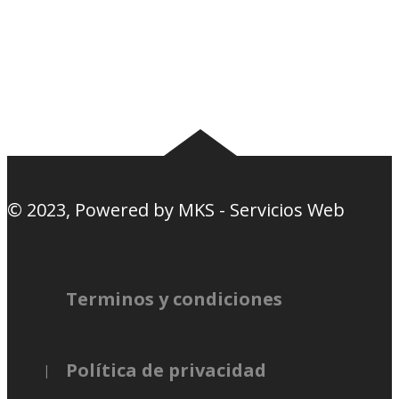
Camisetas
Estadios Uruguay
Basquetbol
Estadios Exterior
Nosotros
Canciones de la
barra
© 2023, Powered by
MKS - Servicios Web
Terminos y condiciones
Política de privacidad