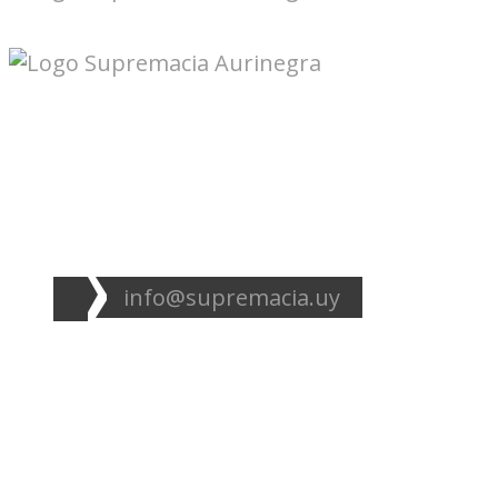
Seguinos en redes:
info@supremacia.uy
Accesos directos:
Plantel
Galería
Noticias
Tablas