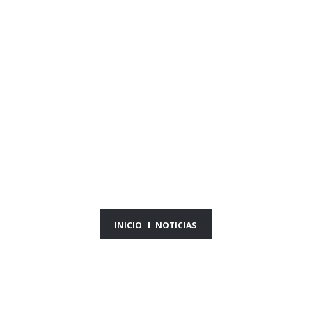
NOTICIAS DEL DÍA
09/03/26
INICIO
NOTICIAS