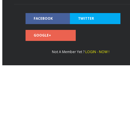
FACEBOOK
TWITTER
GOOGLE+
Not A Member Yet ?
LOGIN - NOW !