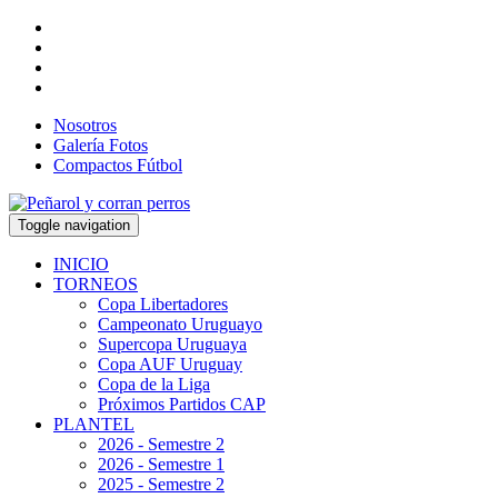
Nosotros
Galería Fotos
Compactos Fútbol
Toggle navigation
INICIO
TORNEOS
Copa Libertadores
Campeonato Uruguayo
Supercopa Uruguaya
Copa AUF Uruguay
Copa de la Liga
Próximos Partidos CAP
PLANTEL
2026 - Semestre 2
2026 - Semestre 1
2025 - Semestre 2