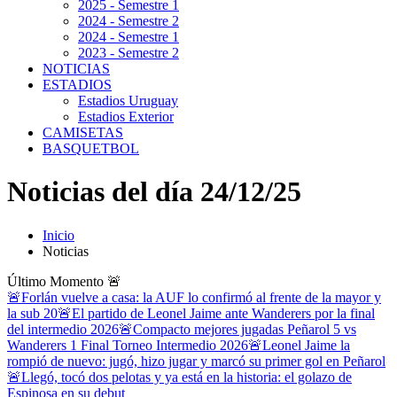
2025 - Semestre 1
2024 - Semestre 2
2024 - Semestre 1
2023 - Semestre 2
NOTICIAS
ESTADIOS
Estadios Uruguay
Estadios Exterior
CAMISETAS
BASQUETBOL
Noticias del día 24/12/25
Inicio
Noticias
Último Momento
🚨
🚨Forlán vuelve a casa: la AUF lo confirmó al frente de la mayor y
la sub 20
🚨El partido de Leonel Jaime ante Wanderers por la final
del intermedio 2026
🚨Compacto mejores jugadas Peñarol 5 vs
Wanderers 1 Final Torneo Intermedio 2026
🚨Leonel Jaime la
rompió de nuevo: jugó, hizo jugar y marcó su primer gol en Peñarol
🚨Llegó, tocó dos pelotas y ya está en la historia: el golazo de
Espinosa en su debut