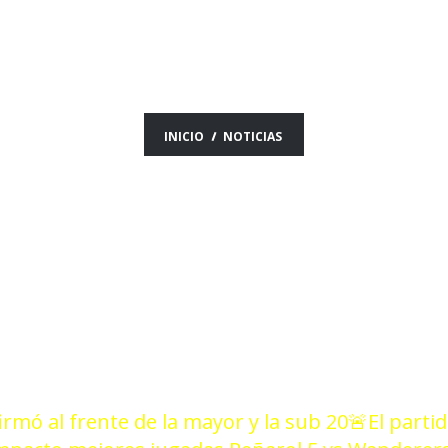
ICIAS DEL DÍA 13/0
INICIO
NOTICIAS
firmó al frente de la mayor y la sub 20
🚨El parti