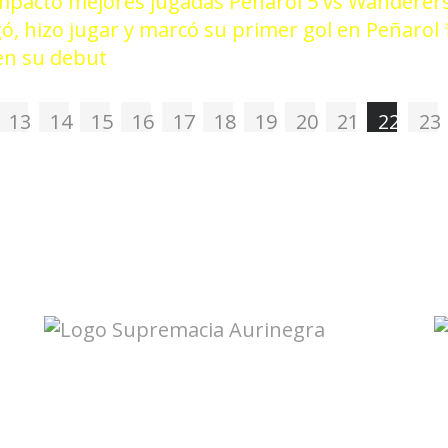
pacto mejores jugadas Peñarol 5 vs Wanderers
gó, hizo jugar y marcó su primer gol en Peñarol
 en su debut
13
14
15
16
17
18
19
20
21
22
23
Accesos directos: