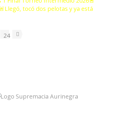
 1 Final Torneo Intermedio 2026
🚨
🚨Llegó, tocó dos pelotas y ya está
24