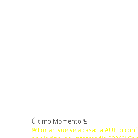
NOT
Último Momento
🚨
🚨Forlán vuelve a casa: la AUF lo con