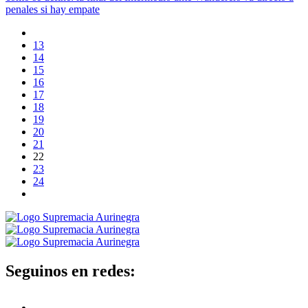
penales si hay empate
13
14
15
16
17
18
19
20
21
22
23
24
Seguinos en redes: