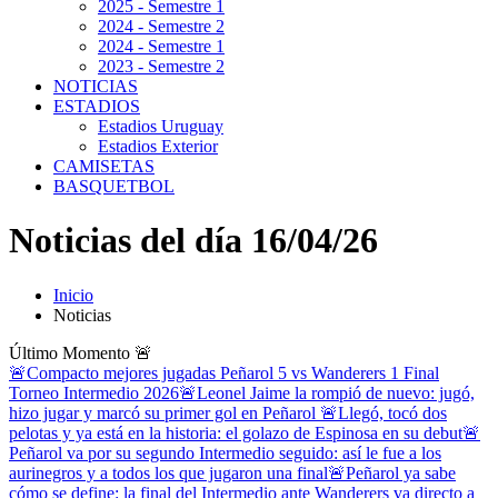
2025 - Semestre 1
2024 - Semestre 2
2024 - Semestre 1
2023 - Semestre 2
NOTICIAS
ESTADIOS
Estadios Uruguay
Estadios Exterior
CAMISETAS
BASQUETBOL
Noticias del día 16/04/26
Inicio
Noticias
Último Momento
🚨
🚨Compacto mejores jugadas Peñarol 5 vs Wanderers 1 Final
Torneo Intermedio 2026
🚨Leonel Jaime la rompió de nuevo: jugó,
hizo jugar y marcó su primer gol en Peñarol
🚨Llegó, tocó dos
pelotas y ya está en la historia: el golazo de Espinosa en su debut
🚨
Peñarol va por su segundo Intermedio seguido: así le fue a los
aurinegros y a todos los que jugaron una final
🚨Peñarol ya sabe
cómo se define: la final del Intermedio ante Wanderers va directo a