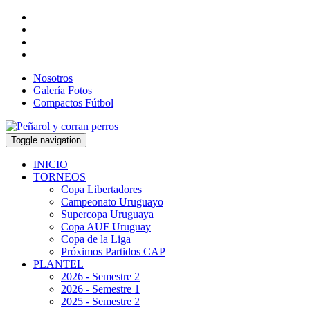
Nosotros
Galería Fotos
Compactos Fútbol
Toggle navigation
INICIO
TORNEOS
Copa Libertadores
Campeonato Uruguayo
Supercopa Uruguaya
Copa AUF Uruguay
Copa de la Liga
Próximos Partidos CAP
PLANTEL
2026 - Semestre 2
2026 - Semestre 1
2025 - Semestre 2