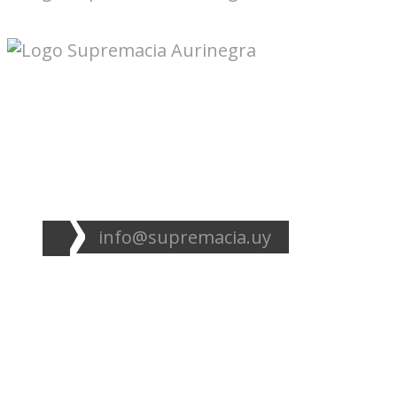
Seguinos en redes:
info@supremacia.uy
Accesos directos:
Plantel
Galería
Noticias
Tablas