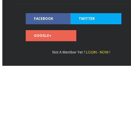
FACEBOOK
TWITTER
GOOGLE+
Not A Member Yet ?
LOGIN - NOW !