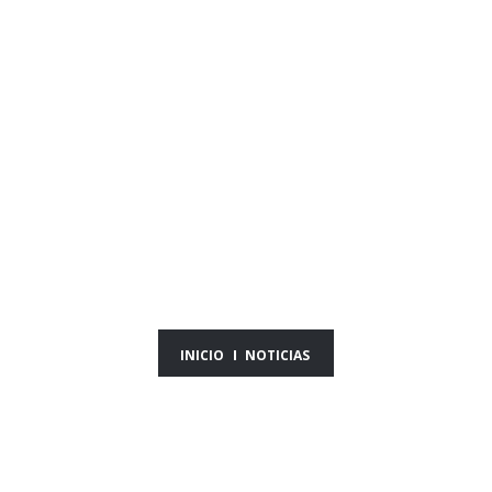
NOTICIAS DEL DÍA
13/06/25
INICIO
NOTICIAS