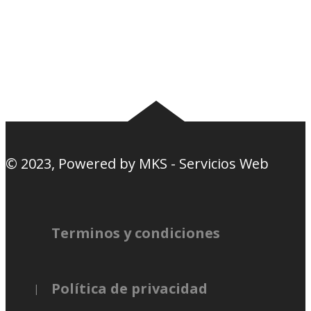
Camisetas
Estadios Uruguay
Basquetbol
Estadios Exterior
Nosotros
Canciones de la
barra
© 2023, Powered by
MKS - Servicios Web
Terminos y condiciones
Política de privacidad