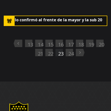
 AUF lo confirmó al frente de la mayor y la sub 20
🚨El
13
14
15
16
17
18
19
20
21
22
23
24