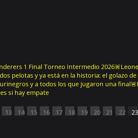
derers 1 Final Torneo Intermedio 2026
🚨Leonel
 dos pelotas y ya está en la historia: el golazo 
aurinegros y a todos los que jugaron una final
🚨
les si hay empate
13
14
15
16
17
18
19
20
21
22
2