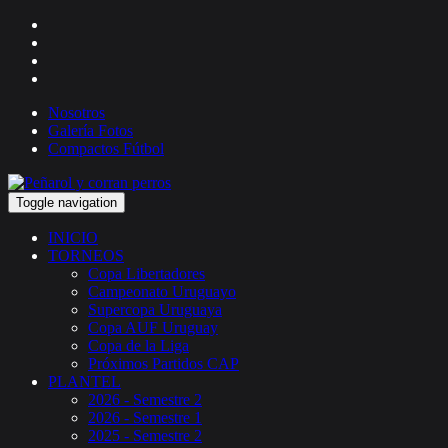
Nosotros
Galería Fotos
Compactos Fútbol
Toggle navigation
INICIO
TORNEOS
Copa Libertadores
Campeonato Uruguayo
Supercopa Uruguaya
Copa AUF Uruguay
Copa de la Liga
Próximos Partidos CAP
PLANTEL
2026 - Semestre 2
2026 - Semestre 1
2025 - Semestre 2