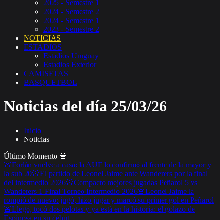
2025 - Semestre 1
2024 - Semestre 2
2024 - Semestre 1
2023 - Semestre 2
NOTICIAS
ESTADIOS
Estadios Uruguay
Estadios Exterior
CAMISETAS
BASQUETBOL
Noticias del día 25/03/26
Inicio
Noticias
Último Momento
🚨
🚨Forlán vuelve a casa: la AUF lo confirmó al frente de la mayor y
la sub 20
🚨El partido de Leonel Jaime ante Wanderers por la final
del intermedio 2026
🚨Compacto mejores jugadas Peñarol 5 vs
Wanderers 1 Final Torneo Intermedio 2026
🚨Leonel Jaime la
rompió de nuevo: jugó, hizo jugar y marcó su primer gol en Peñarol
🚨Llegó, tocó dos pelotas y ya está en la historia: el golazo de
Espinosa en su debut