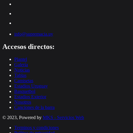
info@supremacia.uy
Accesos directos:
Plantel
Galería
Noticias
Tablas
Camisetas
Estadios Uruguay
Basquetbol
Estadios Exterior
Nosotros
Canciones de la barra
© 2023, Powered by
MKS - Servicios Web
Terminos y condiciones
Política de privacidad