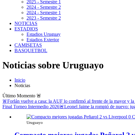
2025 - Semestre 1
2024 - Semestre 2
2024 - Semestre 1
2023 - Semestre 2
NOTICIAS
ESTADIOS
Estadios Uruguay
Estadios Exterior
CAMISETAS
BASQUETBOL
Noticias sobre Uruguayo
Inicio
Noticias
Último Momento
🚨
🚨Forlán vuelve a casa: la AUF lo confirmó al frente de la mayor y la
Final Torneo Intermedio 2026
🚨Leonel Jaime la rompió de nuevo: jug
Uruguayo
Compacto mejores jugadas Peñarol 2 