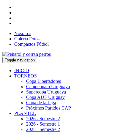
Nosotros
Galería Fotos
Compactos Fútbol
Toggle navigation
INICIO
TORNEOS
Copa Libertadores
Campeonato Uruguayo
Supercopa Uruguaya
Copa AUF Uruguay
Copa de la Liga
Próximos Partidos CAP
PLANTEL
2026 - Semestre 2
2026 - Semestre 1
2025 - Semestre 2