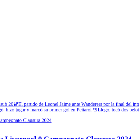
 sub 20
🚨El partido de Leonel Jaime ante Wanderers por la final del in
ó, hizo jugar y marcó su primer gol en Peñarol
🚨Llegó, tocó dos pelota
vs Liverpool 0 Campeonato Clausura 2024