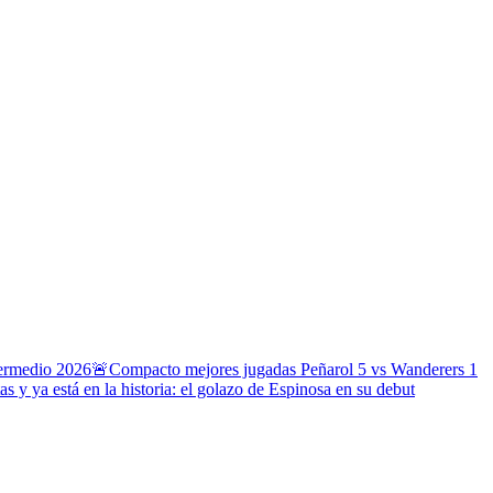
termedio 2026
🚨Compacto mejores jugadas Peñarol 5 vs Wanderers 1
s y ya está en la historia: el golazo de Espinosa en su debut