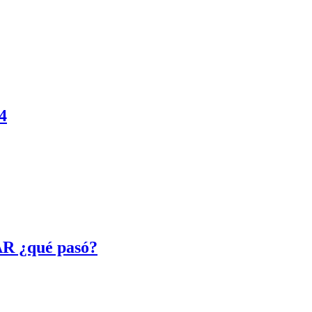
4
VAR ¿qué pasó?