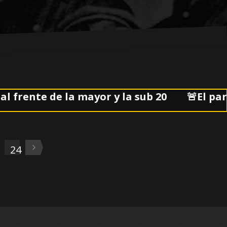
nte de la mayor y la sub 20
🚨El partido 
3
24