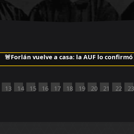
rlán vuelve a casa: la AUF lo confirmó al fre
13
14
15
16
17
18
19
20
21
22
2