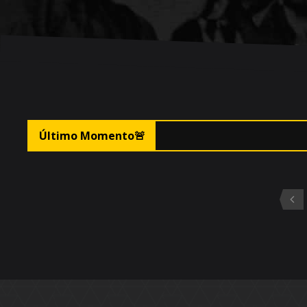
🚨Fo
Último Momento
🚨