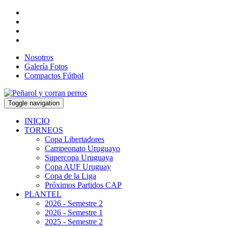
Nosotros
Galería Fotos
Compactos Fútbol
Toggle navigation
INICIO
TORNEOS
Copa Libertadores
Campeonato Uruguayo
Supercopa Uruguaya
Copa AUF Uruguay
Copa de la Liga
Próximos Partidos CAP
PLANTEL
2026 - Semestre 2
2026 - Semestre 1
2025 - Semestre 2