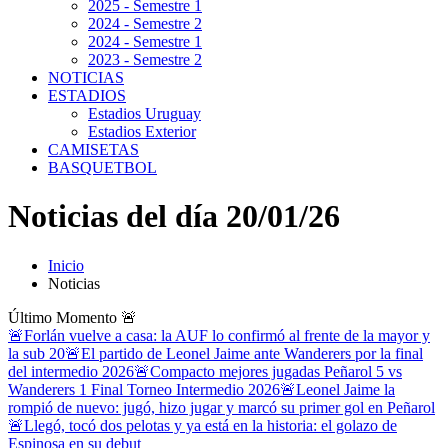
2025 - Semestre 1
2024 - Semestre 2
2024 - Semestre 1
2023 - Semestre 2
NOTICIAS
ESTADIOS
Estadios Uruguay
Estadios Exterior
CAMISETAS
BASQUETBOL
Noticias del día 20/01/26
Inicio
Noticias
Último Momento
🚨
🚨Forlán vuelve a casa: la AUF lo confirmó al frente de la mayor y
la sub 20
🚨El partido de Leonel Jaime ante Wanderers por la final
del intermedio 2026
🚨Compacto mejores jugadas Peñarol 5 vs
Wanderers 1 Final Torneo Intermedio 2026
🚨Leonel Jaime la
rompió de nuevo: jugó, hizo jugar y marcó su primer gol en Peñarol
🚨Llegó, tocó dos pelotas y ya está en la historia: el golazo de
Espinosa en su debut