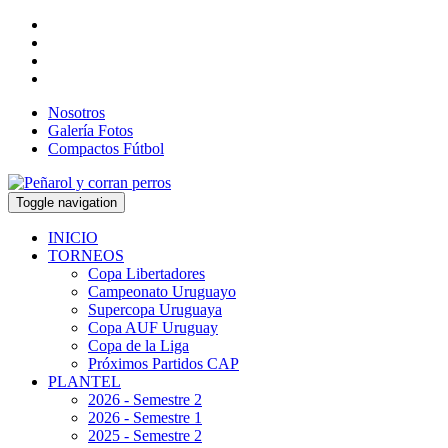
Nosotros
Galería Fotos
Compactos Fútbol
Toggle navigation
INICIO
TORNEOS
Copa Libertadores
Campeonato Uruguayo
Supercopa Uruguaya
Copa AUF Uruguay
Copa de la Liga
Próximos Partidos CAP
PLANTEL
2026 - Semestre 2
2026 - Semestre 1
2025 - Semestre 2