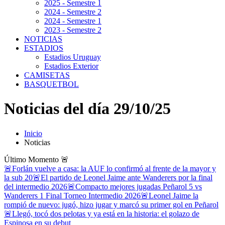
2025 - Semestre 1
2024 - Semestre 2
2024 - Semestre 1
2023 - Semestre 2
NOTICIAS
ESTADIOS
Estadios Uruguay
Estadios Exterior
CAMISETAS
BASQUETBOL
Noticias del día 29/10/25
Inicio
Noticias
Último Momento
🚨
🚨Forlán vuelve a casa: la AUF lo confirmó al frente de la mayor y
la sub 20
🚨El partido de Leonel Jaime ante Wanderers por la final
del intermedio 2026
🚨Compacto mejores jugadas Peñarol 5 vs
Wanderers 1 Final Torneo Intermedio 2026
🚨Leonel Jaime la
rompió de nuevo: jugó, hizo jugar y marcó su primer gol en Peñarol
🚨Llegó, tocó dos pelotas y ya está en la historia: el golazo de
Espinosa en su debut