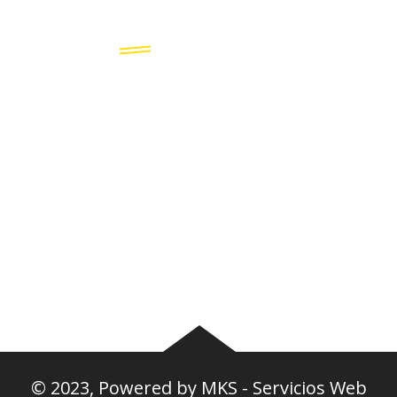
Accesos directos:
Plantel
Galería
Noticias
Tablas
Camisetas
Estadios Uruguay
Basquetbol
Estadios Exterior
Nosotros
Canciones de la
barra
© 2023, Powered by
MKS - Servicios Web