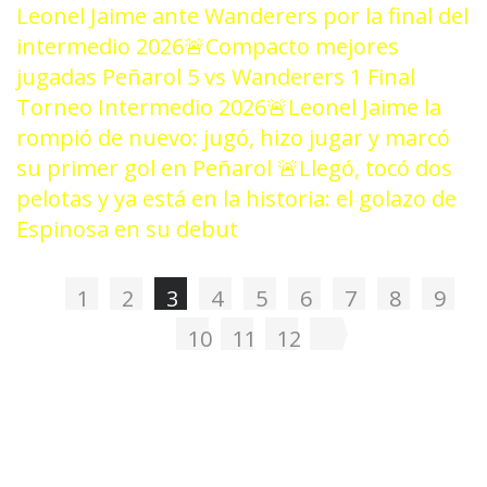
Leonel Jaime ante Wanderers por la final del
intermedio 2026
🚨Compacto mejores
jugadas Peñarol 5 vs Wanderers 1 Final
Torneo Intermedio 2026
🚨Leonel Jaime la
rompió de nuevo: jugó, hizo jugar y marcó
su primer gol en Peñarol
🚨Llegó, tocó dos
pelotas y ya está en la historia: el golazo de
Espinosa en su debut
1
2
3
4
5
6
7
8
9
10
11
12