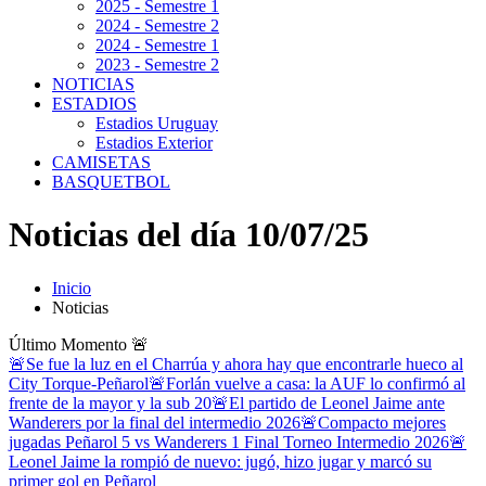
2025 - Semestre 1
2024 - Semestre 2
2024 - Semestre 1
2023 - Semestre 2
NOTICIAS
ESTADIOS
Estadios Uruguay
Estadios Exterior
CAMISETAS
BASQUETBOL
Noticias del día 10/07/25
Inicio
Noticias
Último Momento
🚨
🚨Se fue la luz en el Charrúa y ahora hay que encontrarle hueco al
City Torque-Peñarol
🚨Forlán vuelve a casa: la AUF lo confirmó al
frente de la mayor y la sub 20
🚨El partido de Leonel Jaime ante
Wanderers por la final del intermedio 2026
🚨Compacto mejores
jugadas Peñarol 5 vs Wanderers 1 Final Torneo Intermedio 2026
🚨
Leonel Jaime la rompió de nuevo: jugó, hizo jugar y marcó su
primer gol en Peñarol