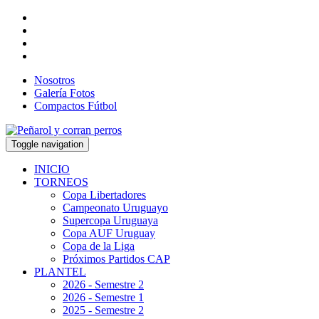
Nosotros
Galería Fotos
Compactos Fútbol
Toggle navigation
INICIO
TORNEOS
Copa Libertadores
Campeonato Uruguayo
Supercopa Uruguaya
Copa AUF Uruguay
Copa de la Liga
Próximos Partidos CAP
PLANTEL
2026 - Semestre 2
2026 - Semestre 1
2025 - Semestre 2