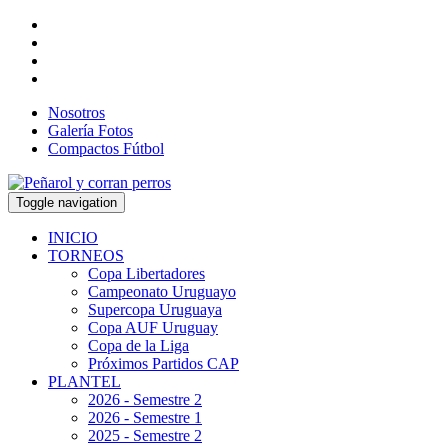
Nosotros
Galería Fotos
Compactos Fútbol
Toggle navigation
INICIO
TORNEOS
Copa Libertadores
Campeonato Uruguayo
Supercopa Uruguaya
Copa AUF Uruguay
Copa de la Liga
Próximos Partidos CAP
PLANTEL
2026 - Semestre 2
2026 - Semestre 1
2025 - Semestre 2