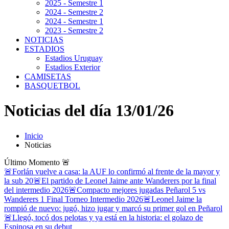
2025 - Semestre 1
2024 - Semestre 2
2024 - Semestre 1
2023 - Semestre 2
NOTICIAS
ESTADIOS
Estadios Uruguay
Estadios Exterior
CAMISETAS
BASQUETBOL
Noticias del día 13/01/26
Inicio
Noticias
Último Momento
🚨
🚨Forlán vuelve a casa: la AUF lo confirmó al frente de la mayor y
la sub 20
🚨El partido de Leonel Jaime ante Wanderers por la final
del intermedio 2026
🚨Compacto mejores jugadas Peñarol 5 vs
Wanderers 1 Final Torneo Intermedio 2026
🚨Leonel Jaime la
rompió de nuevo: jugó, hizo jugar y marcó su primer gol en Peñarol
🚨Llegó, tocó dos pelotas y ya está en la historia: el golazo de
Espinosa en su debut