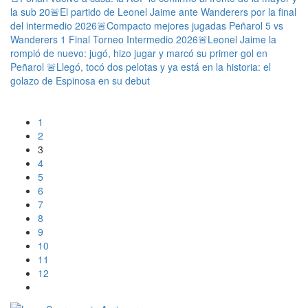
la sub 20
🚨El partido de Leonel Jaime ante Wanderers por la final
del intermedio 2026
🚨Compacto mejores jugadas Peñarol 5 vs
Wanderers 1 Final Torneo Intermedio 2026
🚨Leonel Jaime la
rompió de nuevo: jugó, hizo jugar y marcó su primer gol en
Peñarol
🚨Llegó, tocó dos pelotas y ya está en la historia: el
golazo de Espinosa en su debut
1
2
3
4
5
6
7
8
9
10
11
12