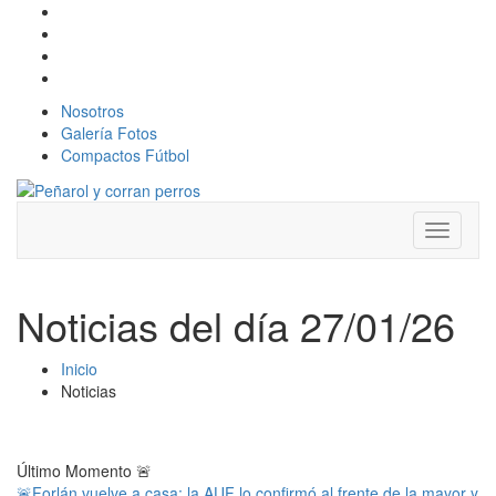
Nosotros
Galería Fotos
Compactos Fútbol
Toggle
navigati
Noticias del día 27/01/26
Inicio
Noticias
Último Momento
🚨
🚨Forlán vuelve a casa: la AUF lo confirmó al frente de la mayor y