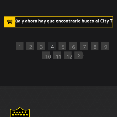
 Charrúa y ahora hay que encontrarle hueco al City Torqu
1
2
3
4
5
6
7
8
9
10
11
12