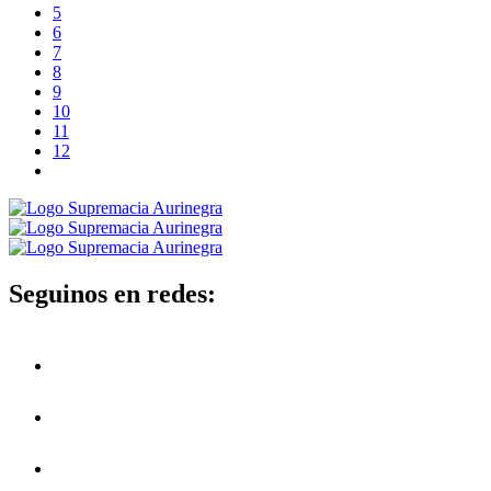
5
6
7
8
9
10
11
12
Seguinos en redes: