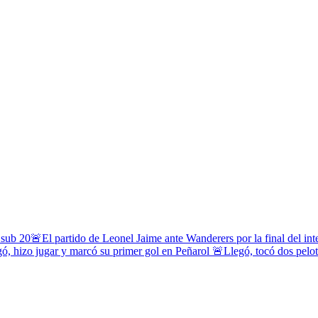
 sub 20
🚨El partido de Leonel Jaime ante Wanderers por la final del in
ó, hizo jugar y marcó su primer gol en Peñarol
🚨Llegó, tocó dos pelota