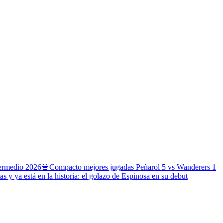
termedio 2026
🚨Compacto mejores jugadas Peñarol 5 vs Wanderers 1
s y ya está en la historia: el golazo de Espinosa en su debut