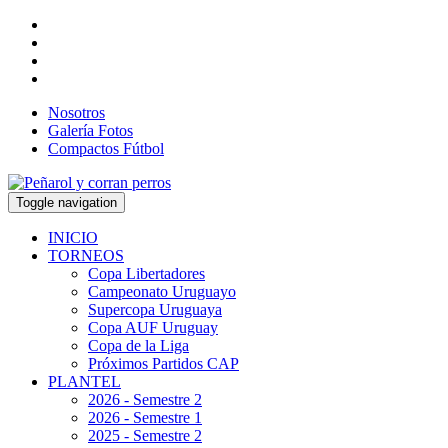
Nosotros
Galería Fotos
Compactos Fútbol
Toggle navigation
INICIO
TORNEOS
Copa Libertadores
Campeonato Uruguayo
Supercopa Uruguaya
Copa AUF Uruguay
Copa de la Liga
Próximos Partidos CAP
PLANTEL
2026 - Semestre 2
2026 - Semestre 1
2025 - Semestre 2