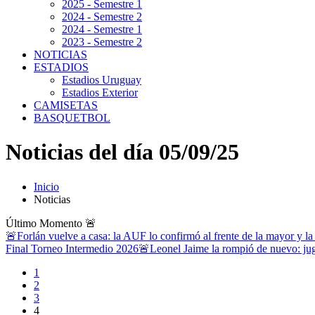
2025 - Semestre 1
2024 - Semestre 2
2024 - Semestre 1
2023 - Semestre 2
NOTICIAS
ESTADIOS
Estadios Uruguay
Estadios Exterior
CAMISETAS
BASQUETBOL
Noticias del día 05/09/25
Inicio
Noticias
Último Momento
🚨
🚨Forlán vuelve a casa: la AUF lo confirmó al frente de la mayor y la
Final Torneo Intermedio 2026
🚨Leonel Jaime la rompió de nuevo: jug
1
2
3
4